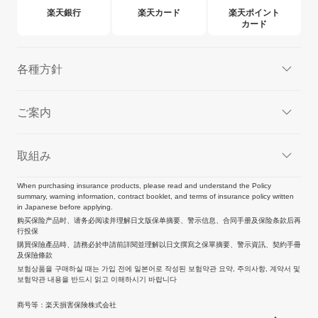
楽天銀行
楽天カード
楽天ポイント
カード
各種方針
ご案内
取組み
When purchasing insurance products, please read and understand the Policy
summary, warning information, contract booklet, and terms of insurance policy written
in Japanese before applying.
购买保险产品时、请务必阅读并理解日文版保单摘要、警示信息、合同手册及保险条款后再
行投保
購買保險產品時、請務必於申請前詳閱並理解以日文撰寫之保單摘要、警示資訊、契約手冊
及保險條款
보험상품을 구매하실 때는 가입 전에 일본어로 작성된 보험약관 요약, 주의사항, 계약서 및
보험약관 내용을 반드시 읽고 이해하시기 바랍니다
商号等：楽天損害保険株式会社