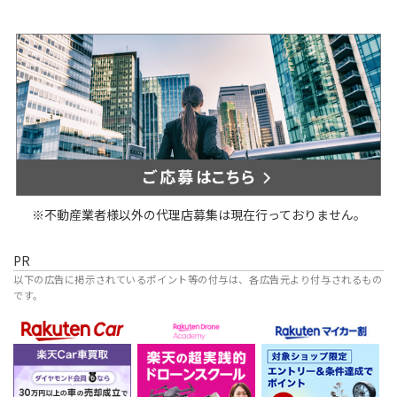
※不動産業者様以外の代理店募集は現在行っておりません。
PR
以下の広告に掲示されているポイント等の付与は、各広告元より付与されるもの
です。
楽天不動産
楽天Car
楽天ドローンアカデミー
楽