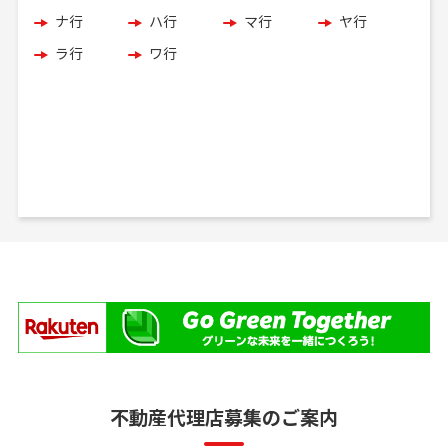
ナ行
ハ行
マ行
ヤ行
ラ行
ワ行
不動産代理店募集のご案内