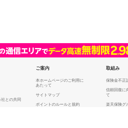
ご案内
取組み
本ホームページのご利用に
保険金不正
あたって
信頼回復に
サイトマップ
て
各社との共同
ポイントのルールと規約
楽天保険グ
リティ
楽天グループ
耳や言葉の不自由なお客さまへ
供、利用目的
お客さま満
保険料領収証についてのご注意
同意のお願い
り組みにつ