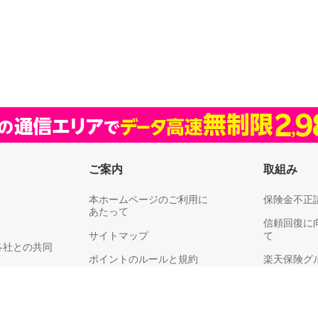
ご案内
取組み
本ホームページのご利用に
保険金不正
あたって
信頼回復に
サイトマップ
て
各社との共同
ポイントのルールと規約
楽天保険グ
リティ
楽天グループ
耳や言葉の不自由なお客さまへ
供、利用目的
お客さま満
保険料領収証についてのご注意
同意のお願い
り組みにつ