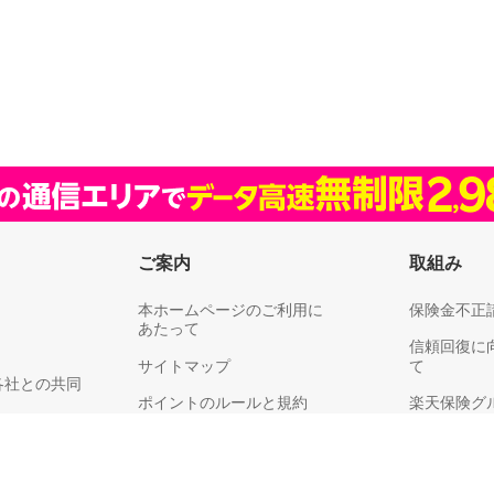
ご案内
取組み
本ホームページのご利用に
保険金不正
あたって
信頼回復に
サイトマップ
て
各社との共同
ポイントのルールと規約
楽天保険グ
リティ
楽天グループ
耳や言葉の不自由なお客さまへ
供、利用目的
お客さま満
保険料領収証についてのご注意
同意のお願い
り組みにつ