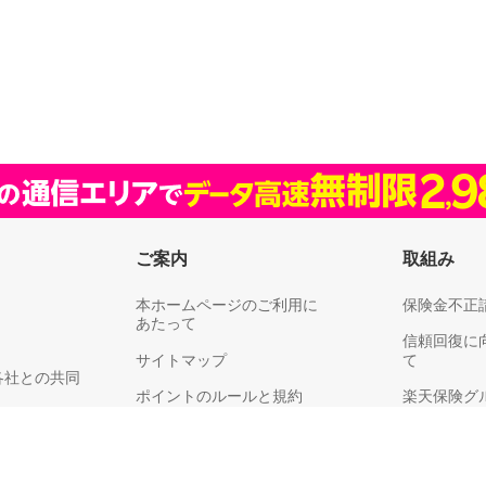
ご案内
取組み
本ホームページのご利用に
保険金不正
あたって
信頼回復に
サイトマップ
て
各社との共同
ポイントのルールと規約
楽天保険グ
リティ
楽天グループ
耳や言葉の不自由なお客さまへ
供、利用目的
お客さま満
保険料領収証についてのご注意
同意のお願い
り組みにつ