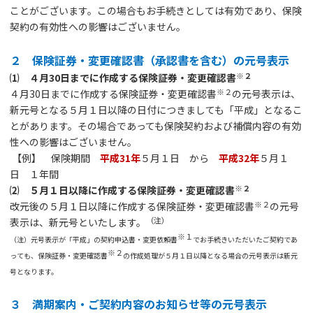
ことがございます。この場合もお手続きとしては有効であり、保険
契約の有効性への影響はございません。
２ 保険証券・変更確認書（承認書を含む）の元号表示
※
２
⑴ ４月30日までに作成する保険証券・変更確認書
※２
４月30日までに作成する保険証券・変更確認書
の元号表示は、
新元号となる５月１日以降の日付につきましても「平成」となるこ
とがあります。その場合であっても保険契約および補償内容の有効
性への影響はございません。
【例】 保険期間
平成31年
５月１日 から
平成32年
５月１
日 １年間
※２
⑵ ５月１日以降に作成する保険証券・変更確認書
※２
改元後の５月１日以降に作成する保険証券・変更確認書
の元号
（注）
表示は、新元号といたします。
※１
（注）元号表示が「平成」の契約申込書・変更依頼書
でお手続きいただいたご契約であ
※２
っても、保険証券・変更確認書
の作成処理が５月１日以降となる場合の元号表示は新元
号となります。
３ 満期案内・ご契約内容のお知らせ等の元号表示