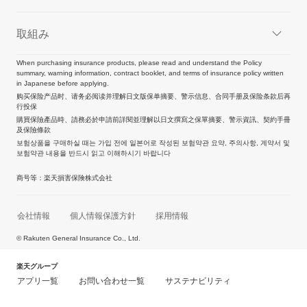
取組み
When purchasing insurance products, please read and understand the Policy
summary, warning information, contract booklet, and terms of insurance policy written
in Japanese before applying.
购买保险产品时、请务必阅读并理解日文版保单摘要、警示信息、合同手册及保险条款后再
行投保
購買保險產品時、請務必於申請前詳閱並理解以日文撰寫之保單摘要、警示資訊、契約手冊
及保險條款
보험상품을 구매하실 때는 가입 전에 일본어로 작성된 보험약관 요약, 주의사항, 계약서 및
보험약관 내용을 반드시 읽고 이해하시기 바랍니다
商号等：楽天損害保険株式会社
会社情報
個人情報保護方針
採用情報
© Rakuten General Insurance Co., Ltd.
楽天グループ
アプリ一覧
お問い合わせ一覧
サステナビリティ