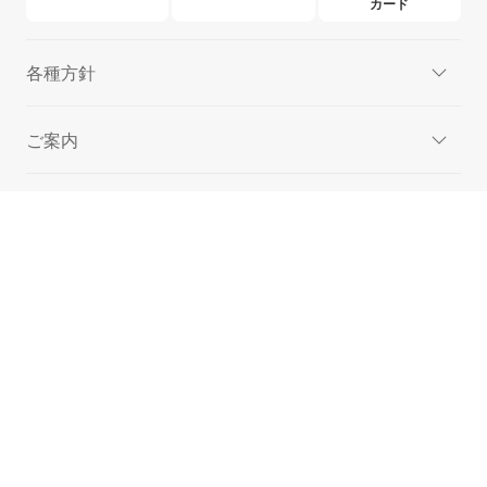
カード
各種方針
ご案内
取組み
When purchasing insurance products, please read and understand the Policy
summary, warning information, contract booklet, and terms of insurance policy written
in Japanese before applying.
购买保险产品时、请务必阅读并理解日文版保单摘要、警示信息、合同手册及保险条款后再
行投保
購買保險產品時、請務必於申請前詳閱並理解以日文撰寫之保單摘要、警示資訊、契約手冊
及保險條款
보험상품을 구매하실 때는 가입 전에 일본어로 작성된 보험약관 요약, 주의사항, 계약서 및
보험약관 내용을 반드시 읽고 이해하시기 바랍니다
商号等：楽天損害保険株式会社