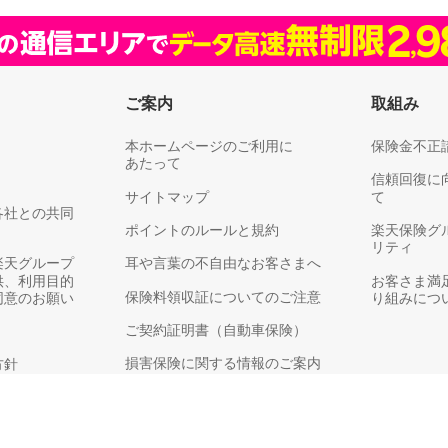
ご案内
取組み
本ホームページのご利用に
保険金不正
あたって
信頼回復に
サイトマップ
て
各社との共同
ポイントのルールと規約
楽天保険グ
リティ
楽天グループ
耳や言葉の不自由なお客さまへ
供、利用目的
お客さま満
保険料領収証についてのご注意
同意のお願い
り組みにつ
ご契約証明書（自動車保険）
損害保険に関する情報のご案内
方針
お客さまアンケート
務運営方針
銀行代理業の概要