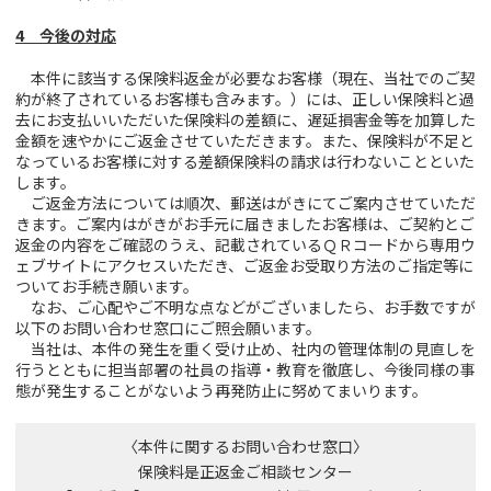
4 今後の対応
本件に該当する保険料返金が必要なお客様（現在、当社でのご契
約が終了されているお客様も含みます。）には、正しい保険料と過
去にお支払いいただいた保険料の差額に、遅延損害金等を加算した
金額を速やかにご返金させていただきます。また、保険料が不足と
なっているお客様に対する差額保険料の請求は行わないことといた
します。
ご返金方法については順次、郵送はがきにてご案内させていただ
きます。ご案内はがきがお手元に届きましたお客様は、ご契約とご
返金の内容をご確認のうえ、記載されているＱＲコードから専用ウ
ェブサイトにアクセスいただき、ご返金お受取り方法のご指定等に
ついてお手続き願います。
なお、ご心配やご不明な点などがございましたら、お手数ですが
以下のお問い合わせ窓口にご照会願います。
当社は、本件の発生を重く受け止め、社内の管理体制の見直しを
行うとともに担当部署の社員の指導・教育を徹底し、今後同様の事
態が発生することがないよう再発防止に努めてまいります。
〈本件に関するお問い合わせ窓口〉
保険料是正返金ご相談センター