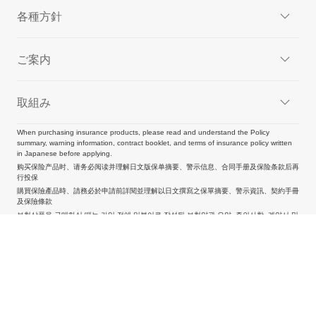
各種方針
ご案内
取組み
When purchasing insurance products, please read and understand the Policy
summary, warning information, contract booklet, and terms of insurance policy written
in Japanese before applying.
购买保险产品时、请务必阅读并理解日文版保单摘要、警示信息、合同手册及保险条款后再
行投保
購買保險產品時、請務必於申請前詳閱並理解以日文撰寫之保單摘要、警示資訊、契約手冊
及保險條款
보험상품을 구매하실 때는 가입 전에 일본어로 작성된 보험약관 요약, 주의사항, 계약서 및
보험약관 내용을 반드시 읽고 이해하시기 바랍니다
商号等：楽天損害保険株式会社
会社情報
個人情報保護方針
採用情報
© Rakuten General Insurance Co., Ltd.