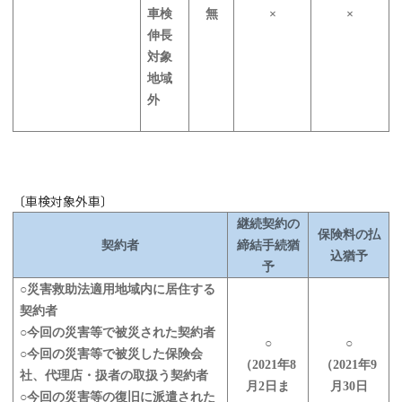
車検
無
×
×
伸長
対象
地域
外
〔車検対象外車〕
継続契約の
保険料の払
契約者
締結手続猶
込猶予
予
○災害救助法適用地域内に居住する
契約者
○今回の災害等で被災された契約者
○
○
○今回の災害等で被災した保険会
（2021年8
（2021年9
社、代理店・扱者の取扱う契約者
月2日ま
月30日
○今回の災害等の復旧に派遣された