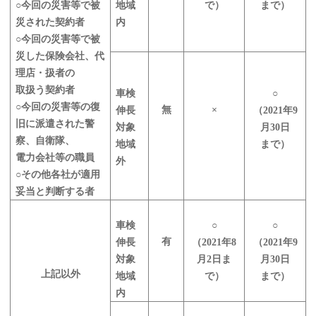
○今回の災害等で被
地域
で）
まで）
災された契約者
内
○今回の災害等で被
災した保険会社、代
理店・扱者の
取扱う契約者
車検
○
○今回の災害等の復
無
×
伸長
（2021年9
旧に派遣された警
対象
月30日
察、自衛隊、
地域
まで）
電力会社等の職員
外
○その他各社が適用
妥当と判断する者
車検
○
○
有
伸長
（2021年8
（2021年9
対象
月2日ま
月30日
上記以外
地域
で）
まで）
内