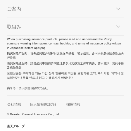
ご案内
取組み
When purchasing insurance products, please read and understand the Policy
summary, warning information, contract booklet, and terms of insurance policy written
in Japanese before applying.
购买保险产品时、请务必阅读并理解日文版保单摘要、警示信息、合同手册及保险条款后再
行投保
購買保險產品時、請務必於申請前詳閱並理解以日文撰寫之保單摘要、警示資訊、契約手冊
及保險條款
보험상품을 구매하실 때는 가입 전에 일본어로 작성된 보험약관 요약, 주의사항, 계약서 및
보험약관 내용을 반드시 읽고 이해하시기 바랍니다
商号等：楽天損害保険株式会社
会社情報
個人情報保護方針
採用情報
© Rakuten General Insurance Co., Ltd.
楽天グループ