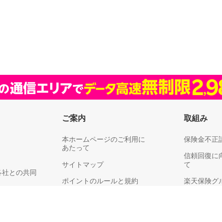
ご案内
取組み
本ホームページのご利用に
保険金不正
あたって
信頼回復に
サイトマップ
て
各社との共同
ポイントのルールと規約
楽天保険グ
リティ
楽天グループ
耳や言葉の不自由なお客さまへ
供、利用目的
お客さま満
保険料領収証についてのご注意
同意のお願い
り組みにつ