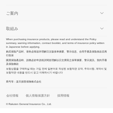
ご案内
取組み
When purchasing insurance products, please read and understand the Policy
summary, warning information, contract booklet, and terms of insurance policy written
in Japanese before applying.
购买保险产品时、请务必阅读并理解日文版保单摘要、警示信息、合同手册及保险条款后再
行投保
購買保險產品時、請務必於申請前詳閱並理解以日文撰寫之保單摘要、警示資訊、契約手冊
及保險條款
보험상품을 구매하실 때는 가입 전에 일본어로 작성된 보험약관 요약, 주의사항, 계약서 및
보험약관 내용을 반드시 읽고 이해하시기 바랍니다
商号等：楽天損害保険株式会社
会社情報
個人情報保護方針
採用情報
© Rakuten General Insurance Co., Ltd.