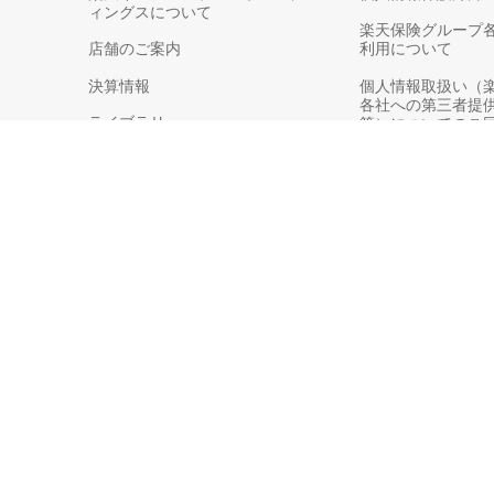
ィングスについて
楽天保険グループ
店舗のご案内
利用について
決算情報
個人情報取扱い（
各社への第三者提
ライブラリー
等）についてのご
利益相反管理方針
反社会的勢力対応
お客さま本位の業
When purchasing insurance products, please read and understand the Policy summ
购买保险产品时、请务必阅读并理解日文版保单摘要、警示信息、合同手册及保险条
購買保險產品時、請務必於申請前詳閱並理解以日文撰寫之保單摘要、警示資訊、契
보험상품을 구매하실 때는 가입 전에 일본어로 작성된 보험약관 요약, 주의사항, 계
商号等：楽天損害保険株式会社
© Rakuten General Insurance Co., Ltd.