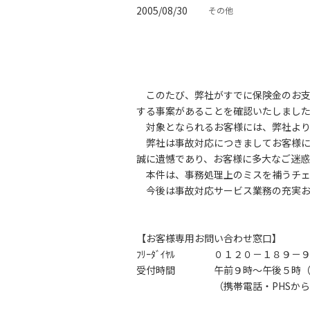
2005/08/30
その他
このたび、弊社がすでに保険金のお支
する事案があることを確認いたしまし
対象となられるお客様には、弊社より
弊社は事故対応につきましてお客様に
誠に遺憾であり、お客様に多大なご迷
本件は、事務処理上のミスを補うチェ
今後は事故対応サービス業務の充実お
【お客様専用お問い合わせ窓口】
ﾌﾘｰﾀﾞｲﾔﾙ ０１２０－１８９－
受付時間 午前９時～午後５時（土
（携帯電話・PHSからもご