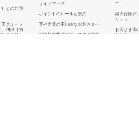
サイトマップ
て
各社との共同
ポイントのルールと規約
楽天保険グ
リティ
楽天グループ
耳や言葉の不自由なお客さまへ
供、利用目的
お客さま満
保険料領収証についてのご注意
同意のお願い
り組みにつ
ご契約証明書（自動車保険）
損害保険に関する情報のご案内
方針
お客さまアンケート
務運営方針
銀行代理業の概要
ary, warning information, contract booklet, and terms of insurance policy written in Japanese b
款后再行投保
約手冊及保險條款
약서 및 보험약관 내용을 반드시 읽고 이해하시기 바랍니다