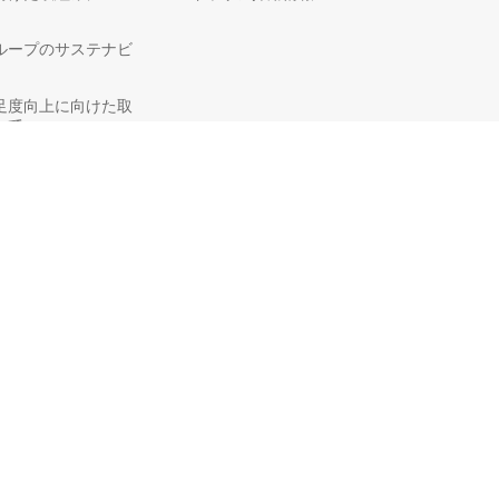
ループのサステナビ
足度向上に向けた取
いて
efore applying.