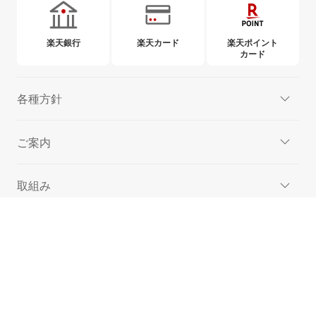
楽天銀行
楽天カード
楽天ポイント
カード
各種方針
ご案内
取組み
When purchasing insurance products, please read and understand the Policy
summary, warning information, contract booklet, and terms of insurance policy written
in Japanese before applying.
购买保险产品时、请务必阅读并理解日文版保单摘要、警示信息、合同手册及保险条款后再
行投保
購買保險產品時、請務必於申請前詳閱並理解以日文撰寫之保單摘要、警示資訊、契約手冊
及保險條款
보험상품을 구매하실 때는 가입 전에 일본어로 작성된 보험약관 요약, 주의사항, 계약서 및
보험약관 내용을 반드시 읽고 이해하시기 바랍니다