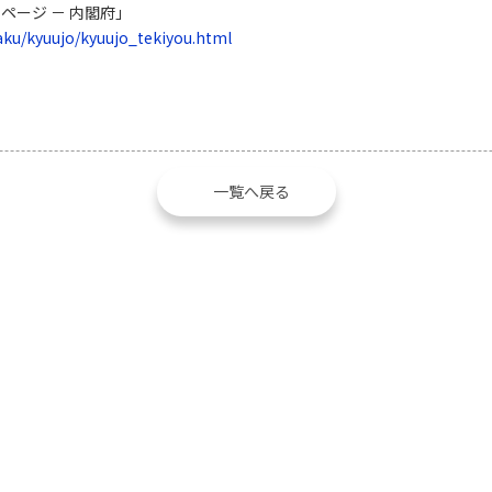
ページ － 内閣府」
saku/kyuujo/kyuujo_tekiyou.html
一覧へ戻る