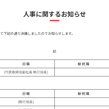
人事に関するお知らせ
いて下記の通り決議しましたのでお知らせします。
記
旧 職
継 続 職
(代表取締役副社長 執行役員)
旧 職
継 続 職
(執行役員)