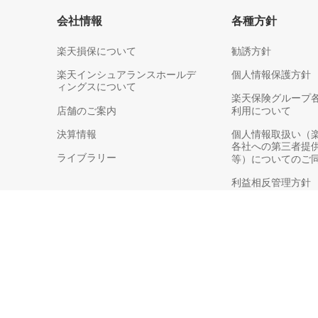
会社情報
各種方針
楽天損保について
勧誘方針
楽天インシュアランスホールデ
個人情報保護方針
ィングスについて
楽天保険グループ
店舗のご案内
利用について
決算情報
個人情報取扱い（
各社への第三者提
ライブラリー
等）についてのご
利益相反管理方針
反社会的勢力対応
お客さま本位の業
When purchasing insurance products, please read and understand the Policy summ
购买保险产品时、请务必阅读并理解日文版保单摘要、警示信息、合同手册及保险条
購買保險產品時、請務必於申請前詳閱並理解以日文撰寫之保單摘要、警示資訊、契