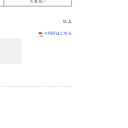
大澤 祐一
以 上
※PDFはこちら