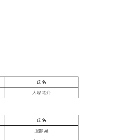
氏 名
大塚 祐介
氏 名
服部 晃