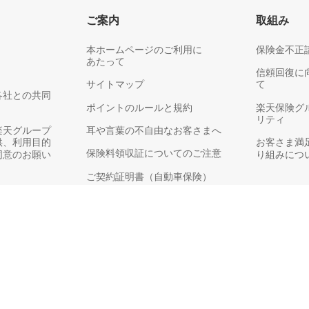
ご案内
取組み
本ホームページのご利用に
保険金不正
あたって
信頼回復に
サイトマップ
て
各社との共同
ポイントのルールと規約
楽天保険グ
リティ
楽天グループ
耳や言葉の不自由なお客さまへ
供、利用目的
お客さま満
保険料領収証についてのご注意
同意のお願い
り組みにつ
ご契約証明書（自動車保険）
損害保険に関する情報のご案内
方針
お客さまアンケート
務運営方針
銀行代理業の概要
ary, warning information, contract booklet, and terms of insurance policy written in Japanese b
款后再行投保
約手冊及保險條款