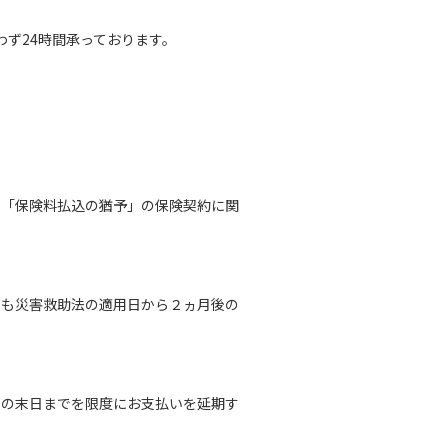
わず24時間承っております。
、「保険料払込の猶予」の保険契約に関
でも災害救助法の適用日から２ヵ月後の
後の末日までを限度にお支払いを延期す