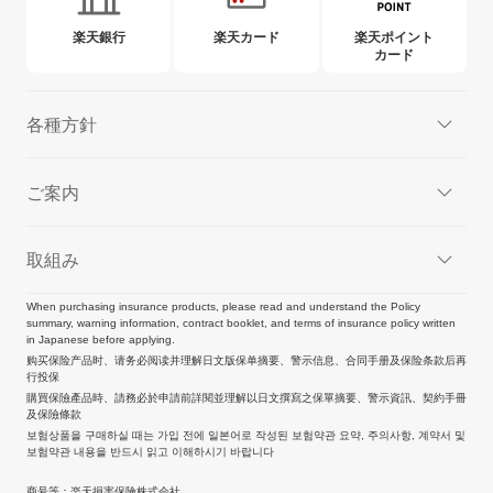
楽天銀行
楽天カード
楽天ポイント
カード
各種方針
ご案内
取組み
When purchasing insurance products, please read and understand the Policy
summary, warning information, contract booklet, and terms of insurance policy written
in Japanese before applying.
购买保险产品时、请务必阅读并理解日文版保单摘要、警示信息、合同手册及保险条款后再
行投保
購買保險產品時、請務必於申請前詳閱並理解以日文撰寫之保單摘要、警示資訊、契約手冊
及保險條款
보험상품을 구매하실 때는 가입 전에 일본어로 작성된 보험약관 요약, 주의사항, 계약서 및
보험약관 내용을 반드시 읽고 이해하시기 바랍니다
商号等：楽天損害保険株式会社