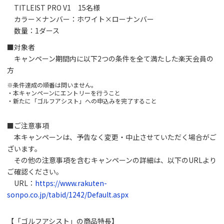
TITLEIST PRO V1 15名様
カラー×ナンバー：ホワイト×ローナンバー
数量：1ダース
■対象者
キャンペーン期間内に以下2つの条件を全て満たした楽天会員の
方
※条件達成の順番は問いません。
・本キャンペーンにエントリーを行うこと
・新たに「ゴルフアシスト」への申込みを完了すること
■ご注意事項
本キャンペーンは、予告なく変更・中止させていただく場合がご
ざいます。
その他の注意事項を含むキャンペーンの詳細は、以下のURLより
ご確認ください。
URL：
https://www.rakuten-
sonpo.co.jp/tabid/1242/Default.aspx
【「ゴルフアシスト」の商品特長】