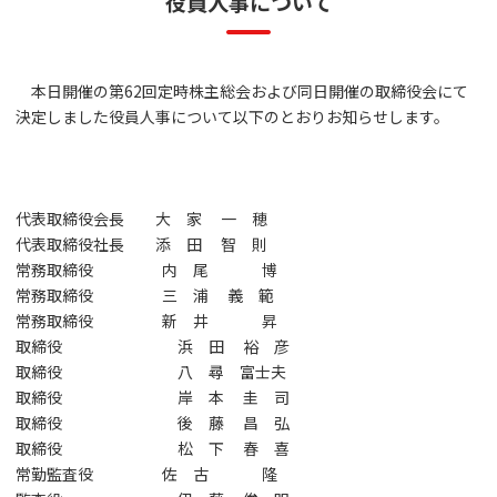
役員人事について
本日開催の第62回定時株主総会および同日開催の取締役会にて
決定しました役員人事について以下のとおりお知らせします。
代表取締役会長 大 家 一 穂
代表取締役社長 添 田 智 則
常務取締役 内 尾 博
常務取締役 三 浦 義 範
常務取締役 新 井 昇
取締役 浜 田 裕 彦
取締役 八 尋 富士夫
取締役 岸 本 圭 司
取締役 後 藤 昌 弘
取締役 松 下 春 喜
常勤監査役 佐 古 隆