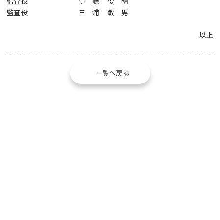
監査役 伊 藤 俊 明
監査役 三 浦 敏 男
以上
一覧へ戻る