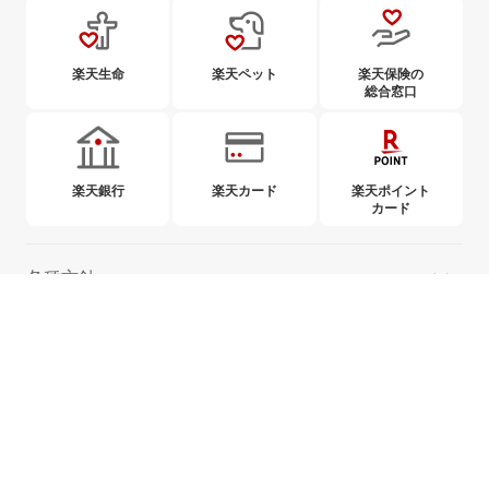
楽天生命
楽天ペット
楽天保険の
総合窓口
楽天銀行
楽天カード
楽天ポイント
カード
各種方針
ご案内
取組み
When purchasing insurance products, please read and understand the Policy
summary, warning information, contract booklet, and terms of insurance policy written