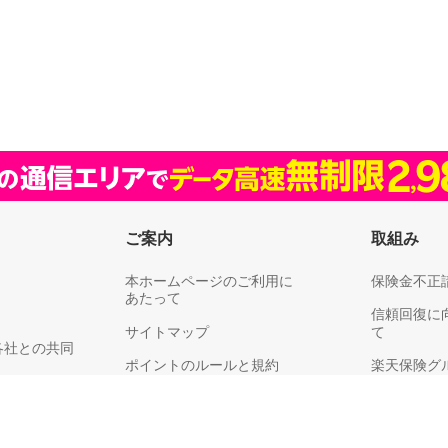
ご案内
取組み
本ホームページのご利用に
保険金不正
あたって
信頼回復に
サイトマップ
て
各社との共同
ポイントのルールと規約
楽天保険グ
リティ
楽天グループ
耳や言葉の不自由なお客さまへ
供、利用目的
お客さま満
保険料領収証についてのご注意
同意のお願い
り組みにつ