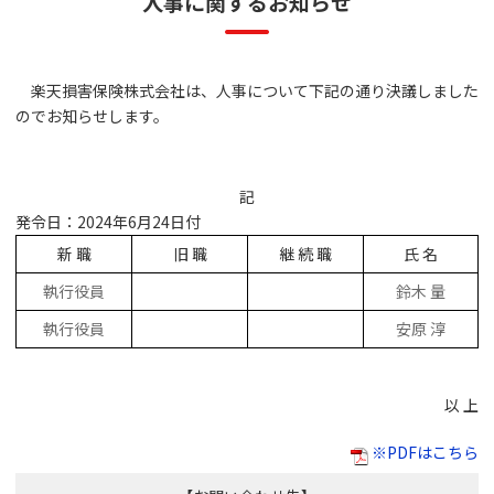
人事に関するお知らせ
楽天損害保険株式会社は、人事について下記の通り決議しました
のでお知らせします。
記
発令日：2024年6月24日付
新 職
旧 職
継 続 職
氏 名
執行役員
鈴木 量
執行役員
安原 淳
以 上
※PDFはこちら