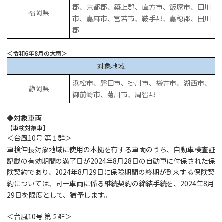
郡、京都郡、築上郡、直方市、飯塚市、田川
福岡県
市、嘉麻市、宮若市、鞍手郡、嘉穂郡、田川
郡
＜令和6年8月の大雨＞
対象地域
浜松市、磐田市、掛川市、袋井市、湖西市、
静岡県
御前崎市、菊川市、周智郡
◆対象車両
【車検対象車】
＜台風10号 第１群＞
車検伸長対象地域に使用の本拠を有する車両のうち、自動車検査証
記載の有効期間の満了日が2024年8月28日の自動車に付保された保
険契約であり、2024年8月29日に保険期間の終期が到来する保険契
約については、同一車両に係る継続契約の締結手続を、2024年8月
29日を限度として、猶予します。
＜台風10号 第２群＞