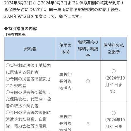
2024年8月28日から2024年9月2日までに保険期間の終期が到来す
る保険契約については、同一車両に係る継続契約の締結手続を、
2024年9月2日を限度として、猶予します。
◆特別措置の内容
【車検対象車】
継続契約の
使用の
保険料の払
契約者
締結手続猶
本拠
込猶予
予
○災害救助法適用地域内
○
に居住する契約者
車検伸
（2024年10
○今回の災害等で被災さ
長対象
○
月31日ま
れた契約者
地域内
で）
○今回の災害等で被災し
た保険会社、代理店・扱
者の取扱う契約者
○今回の災害等の復旧に
○
車検伸
派遣された警察、自衛
（2024年10
長対象
×
隊、電力会社等の職員
月31日ま
地域外