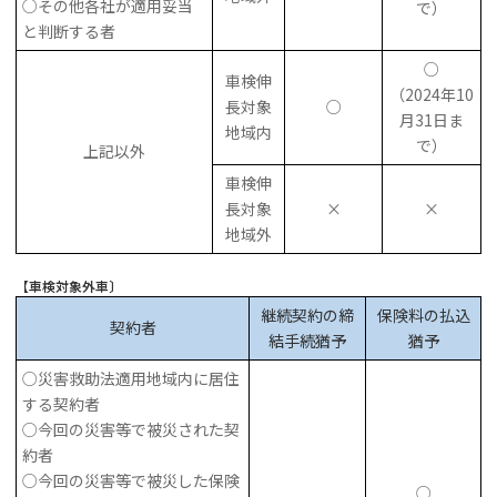
○その他各社が適用妥当
で）
と判断する者
○
車検伸
（2024年10
長対象
○
月31日ま
地域内
で）
上記以外
車検伸
長対象
×
×
地域外
【車検対象外車〕
継続契約の締
保険料の払込
契約者
結手続猶予
猶予
○災害救助法適用地域内に居住
する契約者
○今回の災害等で被災された契
約者
○今回の災害等で被災した保険
○