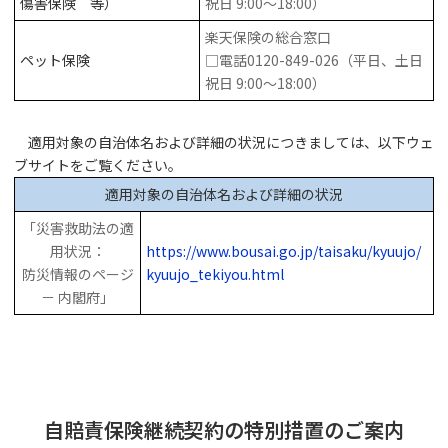
傷害保険 等）
祝日 9:00～18:00）
楽天保険の総合窓口
ペット保険
□電話0120-849-026（平日、土日
祝日 9:00～18:00）
適用対象の自治体名および詳細の状況につきましては、以下ウェ
ブサイトをご覧ください。
適用対象の自治体名および詳細の状況
「災害救助法の適
用状況：
https://www.bousai.go.jp/taisaku/kyuujo/
防災情報のページ
kyuujo_tekiyou.html
－ 内閣府」
自賠責保険継続契約の特別措置のご案内