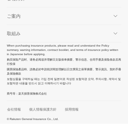
ご案内
取組み
When purchasing insurance products, please read and understand the Policy
summary, warning information, contract booklet, and terms of insurance policy written
in Japanese before applying.
购买保险产品时、请务必阅读并理解日文版保单摘要、警示信息、合同手册及保险条款后再
行投保
購買保險產品時、請務必於申請前詳閱並理解以日文撰寫之保單摘要、警示資訊、契約手冊
及保險條款
보험상품을 구매하실 때는 가입 전에 일본어로 작성된 보험약관 요약, 주의사항, 계약서 및
보험약관 내용을 반드시 읽고 이해하시기 바랍니다
商号等：楽天損害保険株式会社
会社情報
個人情報保護方針
採用情報
© Rakuten General Insurance Co., Ltd.