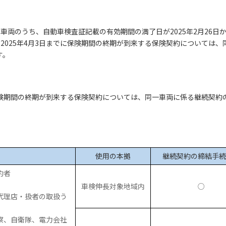
両のうち、自動車検査証記載の有効期間の満了日が2025年2月26日から
から2025年4月3日までに保険期間の終期が到来する保険契約については
す。
日に保険期間の終期が到来する保険契約については、同一車両に係る継続契約
使用の本拠
継続契約の締結手続
約者
車検伸長対象地域内
○
代理店・扱者の取扱う
察、自衛隊、電力会社