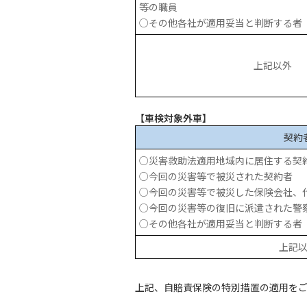
等の職員
○その他各社が適用妥当と判断する者
上記以外
【車検対象外車】
契約
○災害救助法適用地域内に居住する契
○今回の災害等で被災された契約者
○今回の災害等で被災した保険会社、
○今回の災害等の復旧に派遣された警
○その他各社が適用妥当と判断する者
上記
上記、自賠責保険の特別措置の適用を