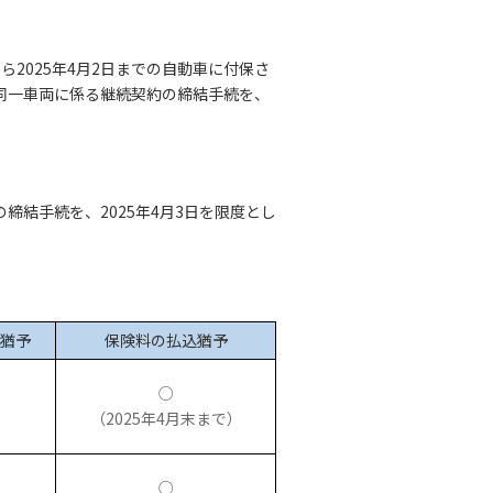
2025年4月2日までの自動車に付保さ
、同一車両に係る継続契約の締結手続を、
の締結手続を、2025年4月3日を限度とし
猶予
保険料の払込猶予
○
（2025年4月末まで）
○