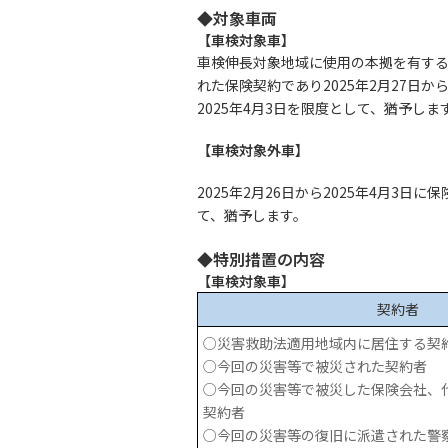
◆対象車両
【車検対象車】
車検伸長対象地域に使用の本拠を有する車
れた保険契約であり2025年2月27日
2025年4月3日を限度として、猶予しま
【車検対象外車】
2025年2月26日から2025年4月3
て、猶予します。
◆特別措置の内容
【車検対象車】
契約者
○災害救助法適用地域内に居住する契
○今回の災害等で被災された契約者
○今回の災害等で被災した保険会社、
契約者
○今回の災害等の復旧に派遣された警