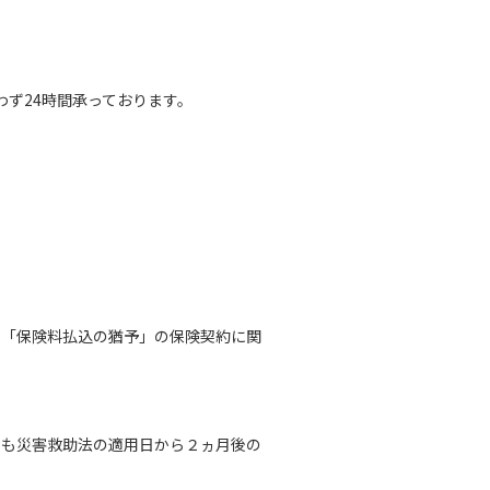
わず24時間承っております。
、「保険料払込の猶予」の保険契約に関
でも災害救助法の適用日から２ヵ月後の