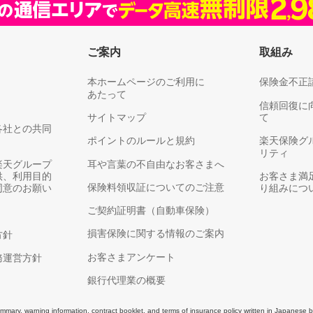
ご案内
取組み
本ホームページのご利用に
保険金不正
あたって
信頼回復に
サイトマップ
て
各社との共同
ポイントのルールと規約
楽天保険グ
リティ
楽天グループ
耳や言葉の不自由なお客さまへ
供、利用目的
お客さま満
保険料領収証についてのご注意
同意のお願い
り組みにつ
ご契約証明書（自動車保険）
損害保険に関する情報のご案内
方針
お客さまアンケート
務運営方針
銀行代理業の概要
ary, warning information, contract booklet, and terms of insurance policy written in Japanese b