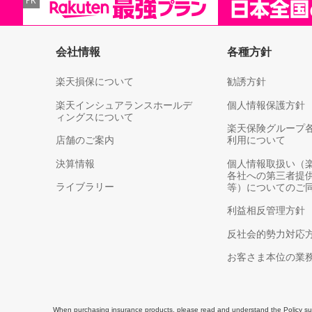
会社情報
各種方針
楽天損保について
勧誘方針
楽天インシュアランスホールデ
個人情報保護方針
ィングスについて
楽天保険グループ
店舗のご案内
利用について
決算情報
個人情報取扱い（
各社への第三者提
ライブラリー
等）についてのご
利益相反管理方針
反社会的勢力対応
お客さま本位の業
When purchasing insurance products, please read and understand the Policy summ