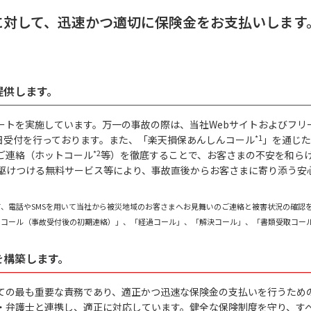
に対して、迅速かつ適切に保険金をお支払いします
提供します。
ートを実施しています。万一の事故の際は、当社Webサイトおよびフリ
*1
5日受付を行っております。また、「楽天損保あんしんコール
」を通じた
*2
ご連絡（ホットコール
等）を徹底することで、お客さまの不安を和ら
員が駆けつける無料サービス等により、事故直後からお客さまに寄り添う安
て、電話やSMSを用いて当社から被災地域のお客さまへお見舞いのご連絡と被害状況の確認
トコール（事故受付後の初期連絡）」、「経過コール」、「解決コール」、「書類受取コー
を構築します。
ての最も重要な責務であり、適正かつ迅速な保険金の支払いを行うため
・弁護士と連携し、適正に対応しています。健全な保険制度を守り、す