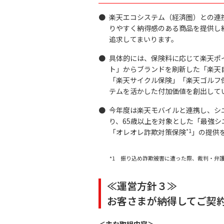
●
楽天エコシステム（経済圏）との連
りやすく納得感のある商品を提供し
追求してまいります。
●
具体的には、保険料に応じて楽天ポイ
ト」からブランドを刷新した「楽天
「楽天サイクル保険」「楽天ゴルフ
テムを活かした付加価値を創出して
●
今年度は楽天モバイルと連携し、シニ
り、65歳以上を対象とした「最強
*1
「オレオレ詐欺対策保険
」の提供
*1 振り込め詐欺被害に遭った際、裁判・弁
≪運営方針３≫
お客さまが納得してご契
＜主な取組内容＞