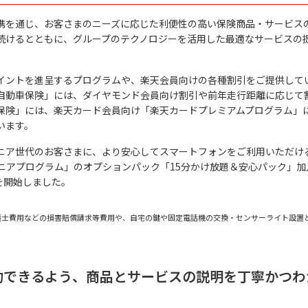
携を通じ、お客さまのニーズに応じた利便性の高い保険商品・サービス
続けるとともに、グループのテクノロジーを活用した最適なサービスの
ントを進呈するプログラムや、楽天会員向けの各種割引をご提供していま
自動車保険」には、ダイヤモンド会員向け割引や前年走行距離に応じて
保険」には、楽天カード会員向け「楽天カードプレミアムプログラム」
います。
ア世代のお客さまに、より安心してスマートフォンをご利用いただける環
シニアプログラム」のオプションパック「15分かけ放題＆安心パック」
を開始しました。
護士費用などの損害賠償請求等費用や、自宅の鍵や固定電話機の交換・センサーライト設置
約できるよう、商品とサービスの説明を丁寧かつわ