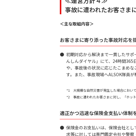
≪運営方針４≫
事故に遭われたお客さま
＜主な取組内容＞
お客さまに寄り添った事故対応を
●
初期対応から解決まで一貫したサポ
んしんダイヤル」にて、24時間36
や、事故後の状況に応じたこまめな
す。また、事故現場へALSOK隊
*1 大規模な自然災害が発生した場合におい
*2 事故に遭われたお客さまに対し、「ホッ
適正かつ迅速な保険金支払い体制
●
保険金のお支払いは、保険会社とし
求等に対しては専門鑑定会社や警察