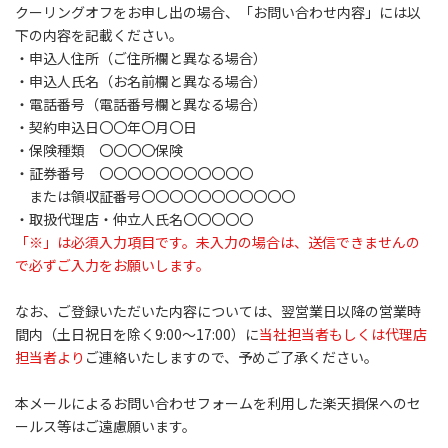
クーリングオフをお申し出の場合、「お問い合わせ内容」には以
下の内容を記載ください。
・申込人住所（ご住所欄と異なる場合）
・申込人氏名（お名前欄と異なる場合）
・電話番号（電話番号欄と異なる場合）
・契約申込日〇〇年〇月〇日
・保険種類 〇〇〇〇保険
・証券番号 〇〇〇〇〇〇〇〇〇〇〇
または領収証番号〇〇〇〇〇〇〇〇〇〇〇
・取扱代理店・仲立人氏名〇〇〇〇〇
「
※
」は必須入力項目です。未入力の場合は、送信できませんの
で必ずご入力をお願いします。
なお、ご登録いただいた内容については、翌営業日以降の営業時
間内（土日祝日を除く9:00～17:00）に
当社担当者もしくは代理店
担当者より
ご連絡いたしますので、予めご了承ください。
本メールによるお問い合わせフォームを利用した楽天損保へのセ
ールス等はご遠慮願います。