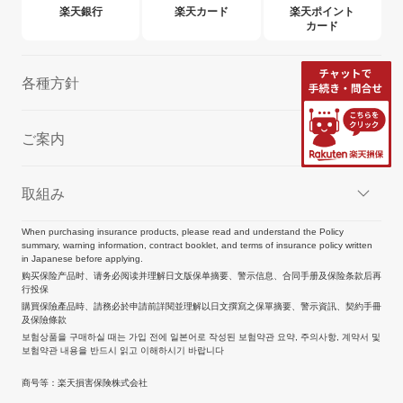
楽天銀行
楽天カード
楽天ポイント
カード
各種方針
ご案内
取組み
When purchasing insurance products, please read and understand the Policy
summary, warning information, contract booklet, and terms of insurance policy written
in Japanese before applying.
购买保险产品时、请务必阅读并理解日文版保单摘要、警示信息、合同手册及保险条款后再
行投保
購買保險產品時、請務必於申請前詳閱並理解以日文撰寫之保單摘要、警示資訊、契約手冊
及保險條款
보험상품을 구매하실 때는 가입 전에 일본어로 작성된 보험약관 요약, 주의사항, 계약서 및
보험약관 내용을 반드시 읽고 이해하시기 바랍니다
商号等：楽天損害保険株式会社