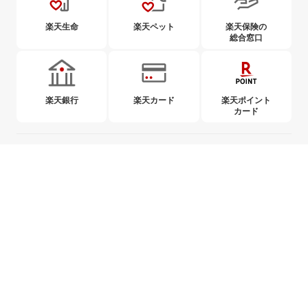
楽天生命
楽天ペット
楽天保険の
総合窓口
楽天銀行
楽天カード
楽天ポイント
カード
各種方針
ご案内
取組み
When purchasing insurance products, please read and understand the Policy
summary, warning information, contract booklet, and terms of insurance policy written
in Japanese before applying.
购买保险产品时、请务必阅读并理解日文版保单摘要、警示信息、合同手册及保险条款后再