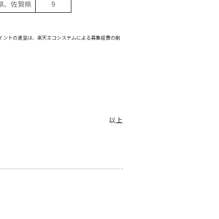
県、佐賀県
9
イントの進呈は、楽天エコシステムによる募集経費の削
以上
。