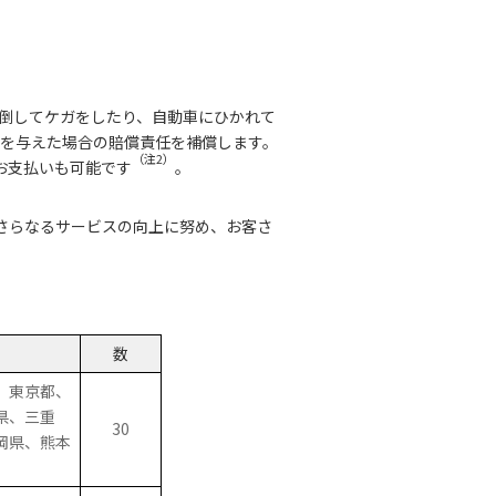
倒してケガをしたり、自動車にひかれて
を与えた場合の賠償責任を補償します。
（注2）
お支払いも可能です
。
。さらなるサービスの向上に努め、お客さ
数
、東京都、
県、三重
30
岡県、熊本