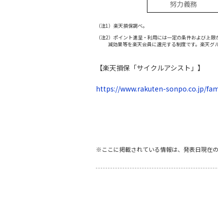
努力義務
（注1）楽天損保調べ。
（注2）ポイント進呈・利用には一定の条件および上限
減効果等を楽天会員に還元する制度です。楽天グル
【楽天損保「サイクルアシスト」】
https://www.rakuten-sonpo.co.jp/fam
※ここに掲載されている情報は、発表日現在