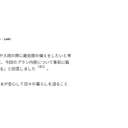
や入院の際に最低限の備えをしたいと考
に、今回のプラン内容について事前に猫
（注5）
ある」と回答しました
。
さまが安心して日々の暮らしを送ること