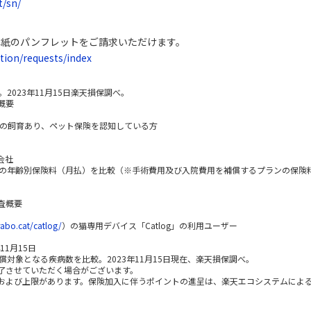
t/sn/
は紙のパンフレットをご請求いただけます。
ation/requests/index
2023年11月15日楽天損保調べ。
概要
r猫の飼育あり、ペット保険を認知している方
会社
の年齢別保険料（月払）を比較（※手術費用及び入院費用を補償するプランの保険料を
査概要
rabo.cat/catlog/
）の猫専用デバイス「Catlog」の利用ユーザー
11月15日
償対象となる疾病数を比較。2023年11月15日現在、楽天損保調べ。
了させていただく場合がございます。
および上限があります。保険加入に伴うポイントの進呈は、楽天エコシステムによ