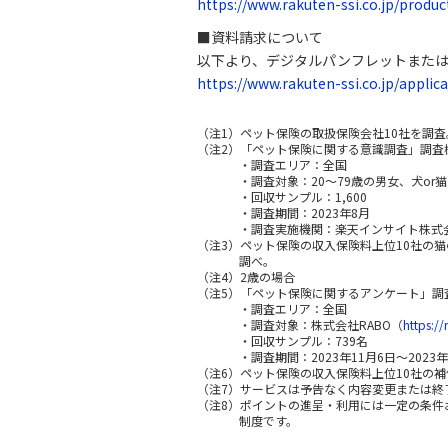
https://www.rakuten-ssi.co.jp/produc
■資料請求について
以下より、デジタルパンフレットまた
https://www.rakuten-ssi.co.jp/applic
（注1）ペット保険の取扱保険会社10社を調査。
（注2）「ペット保険に関する意識調査」調査
・調査エリア：全国
・調査対象：20～79歳の男女、犬o
・回収サンプル：1,600
・調査期間：2023年8月
・調査実施機関：楽天インサイト株式
（注3）ペット保険の収入保険料上位10社の猫
調べ。
（注4）2歳の場合
（注5）「ペット保険に関するアンケート」調
・調査エリア：全国
・調査対象：株式会社RABO（
https://
・回収サンプル：739名
・調査期間：2023年11月6日～2023年
（注6）ペット保険の収入保険料上位10社の補
（注7）サービスは予告なく内容変更または終
（注8）ポイントの進呈・利用には一定の条件
制度です。