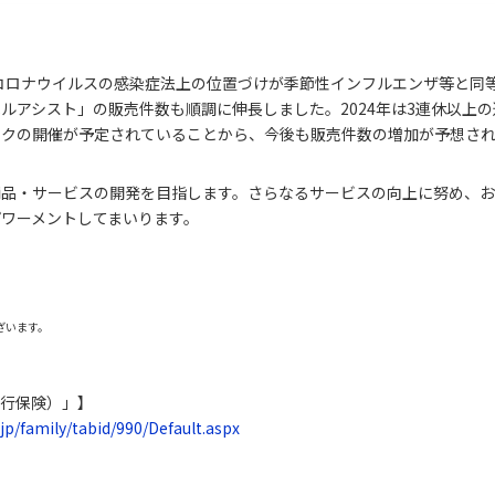
型コロナウイルスの感染症法上の位置づけが季節性インフルエンザ等と同
ルアシスト」の販売件数も順調に伸長しました。2024年は3連休以上
ックの開催が予定されていることから、今後も販売件数の増加が予想さ
商品・サービスの開発を目指します。さらなるサービスの向上に努め、
ワーメントしてまいります。
ざいます。
旅行保険）」】
jp/family/tabid/990/Default.aspx