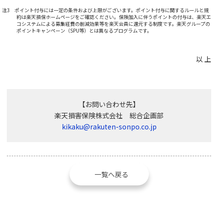
注3 ポイント付与には一定の条件および上限がございます。ポイント付与に関するルールと規
約は楽天損保ホームページをご確認ください。保険加入に伴うポイントの付与は、楽天エ
コシステムによる募集経費の削減効果等を楽天会員に還元する制度です。楽天グループの
ポイントキャンペーン（SPU等）とは異なるプログラムです。
以 上
【お問い合わせ先】
楽天損害保険株式会社 総合企画部
kikaku@rakuten-sonpo.co.jp
一覧へ戻る