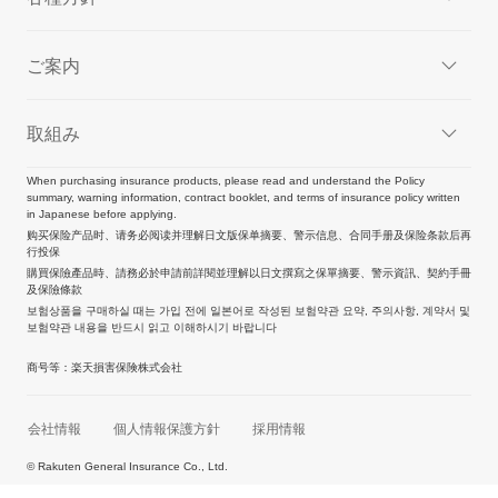
ご案内
取組み
When purchasing insurance products, please read and understand the Policy
summary, warning information, contract booklet, and terms of insurance policy written
in Japanese before applying.
购买保险产品时、请务必阅读并理解日文版保单摘要、警示信息、合同手册及保险条款后再
行投保
購買保險產品時、請務必於申請前詳閱並理解以日文撰寫之保單摘要、警示資訊、契約手冊
及保險條款
보험상품을 구매하실 때는 가입 전에 일본어로 작성된 보험약관 요약, 주의사항, 계약서 및
보험약관 내용을 반드시 읽고 이해하시기 바랍니다
商号等：楽天損害保険株式会社
会社情報
個人情報保護方針
採用情報
© Rakuten General Insurance Co., Ltd.