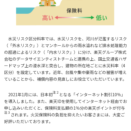
水災リスク区分料率では、水災リスクを、河川が氾濫するリスク
（「外水リスク」）とマンホールからの雨水溢れなど排水処理能力
の超過によるリスク（「内水リスク」）に分け、楽天グループ株式
会社のデータサイエンティストチームと連携の上、国土交通省ハザ
ードマップ上の浸水深と突合し、建物の所在地ごとに水災料率（4
区分）を設定しています。近年、台風や集中豪雨などの被害が増え
ていることから、補償内容の見直しにお役立ていただいています。
注２
2021年1月には、日本初
となる「インターネット割引10％」
を導入しました。また、楽天IDを使用してインターネット経由でお
申し込みいただくと、保険料支払額の1％分の楽天ポイントが付与
注３
されます。火災保険料の負担を抑えたいお客さまには、大変ご
好評いただいております。