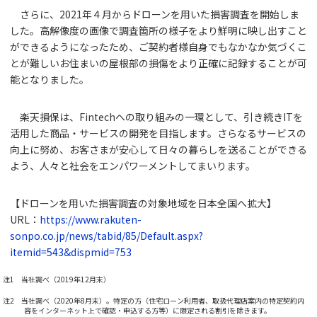
さらに、2021年４月からドローンを用いた損害調査を開始しま
した。高解像度の画像で調査箇所の様子をより鮮明に映し出すこと
ができるようになったため、ご契約者様自身でもなかなか気づくこ
とが難しいお住まいの屋根部の損傷をより正確に記録することが可
能となりました。
楽天損保は、Fintechへの取り組みの一環として、引き続きITを
活用した商品・サービスの開発を目指します。さらなるサービスの
向上に努め、お客さまが安心して日々の暮らしを送ることができる
よう、人々と社会をエンパワーメントしてまいります。
【ドローンを用いた損害調査の対象地域を日本全国へ拡大】
URL：
https://www.rakuten-
sonpo.co.jp/news/tabid/85/Default.aspx?
itemid=543&dispmid=753
注1 当社調べ（2019年12月末）
注2 当社調べ（2020年8月末）。特定の方（住宅ローン利用者、取扱代理店案内の特定契約内
容をインターネット上で確認・申込する方等）に限定される割引を除きます。