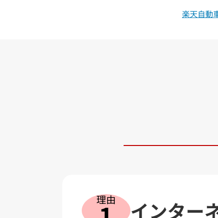
楽天自動
理由
インター
1