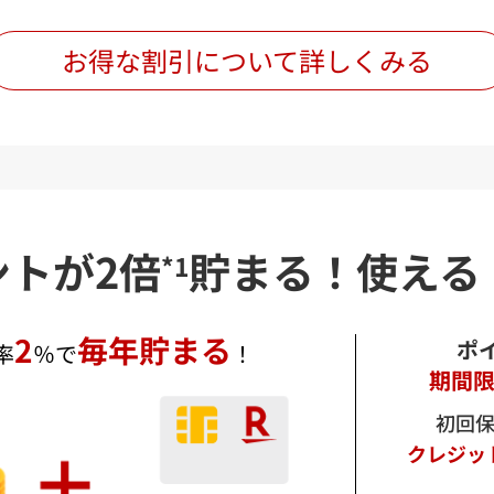
積条件は現在のご契約とは異なる場合があります。
な保険料を確認する場合は「詳細にお見積りする」ボタンを押下してご確認くださ
お得な割引について詳しくみる
閉じる
ントが2倍
貯まる！
使える
*1
2
毎年貯まる
ポ
率
％で
！
期間
初回
クレジッ