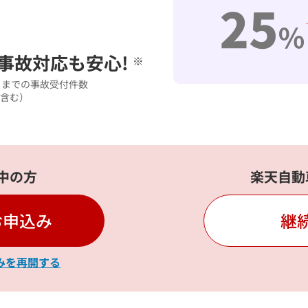
事故対応も安心!
※
30日までの事故受付件数
含む）
中の方
楽天自動
お申込み
継
みを再開する