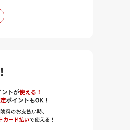
い。
！
イントが
使える！
限定
ポイントもOK！
保険料のお支払い時、
トカード払い
で使える！