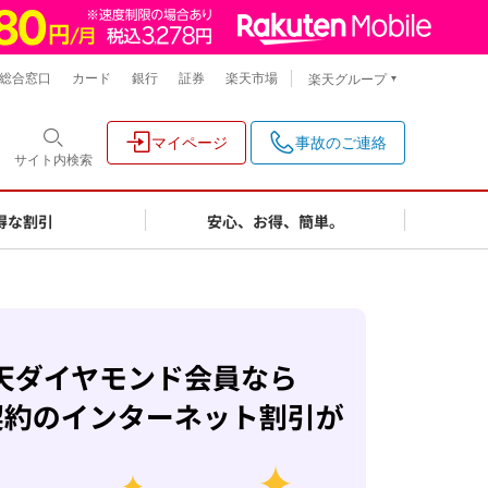
総合窓口
カード
銀行
証券
楽天市場
楽天グループ
マイページ
事故のご連絡
サイト内
検索
得な割引
安心、お得、簡単。