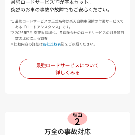
最強ロードサービス
が基本セット。
*1*2
突然のお車の事故や故障でもご安心ください。
STEP
4
最強ロードサービスの正式名称は楽天自動車保険の付帯サービスで
自動車保険の加入状況
ある「ロードアシスタンス」です。
2026年7月 楽天損保調べ。各保険会社のロードサービスの対象項目
現在加入されている自動車保険の保険料と
必須
数の比較による調査
満期月をご選択ください
比較内容の詳細は
各社比較表
をご参照ください。
現在の保険料（年間）
満期月
4万円超5万円以
最強ロードサービスについて
下
満期月を選択する
詳しくみる
結果を見る
理由
2
楽天会員ログインが必要です。
ログインされていない場合は
万全の事故対応
楽天会員ログイン画面に遷移します。