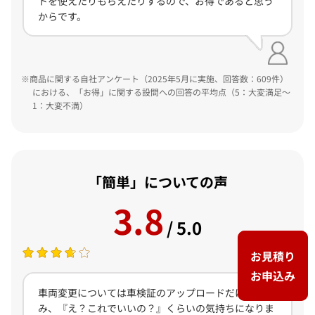
トを使えたりもらえたりするので、お得であると思う
からです。
詳細にお見積りする
商品に関する自社アンケート（2025年5月に実施、回答数：609件）
における、「お得」に関する設問への回答の平均点（5：大変満足～
お見積りの条件
※
を見る
1：大変不満）
比較結果は実際の等級や補償内容等によって異なる場合があります。
また、乗換え後の保険料の見積条件は現在のご契約とは異なる場合が
あります。
「簡単」についての声
正式な保険料を確認する場合は「詳細にお見積りする」ボタンを押下
3.8
してご確認ください。
/ 5.0
閉じる
お見積り
お申込み
車両変更については車検証のアップロードだけで済
み、『え？これでいいの？』くらいの気持ちになりま