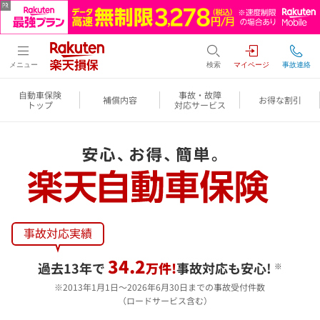
メニュー
検索
マイページ
事故連絡
自動車保険
事故・故障
補償内容
お得な割引
トップ
対応サービス
34.2
過去13年で
万件!
事故対応も安心!
※
2013年1月1日～2026年6月30日までの事故受付件数
（ロードサービス含む）