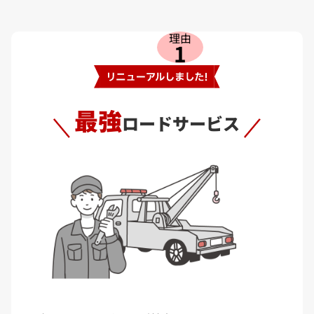
STEP
2
理由
運転される方の情報
1
主に運転する方の年齢をご選択ください
必須
年齢
最強
ロードサービス
35歳以上
STEP
3
車両保険
車両保険の希望をご選択ください
必須
車両保険を付帯
する
車両保険を付帯
しない