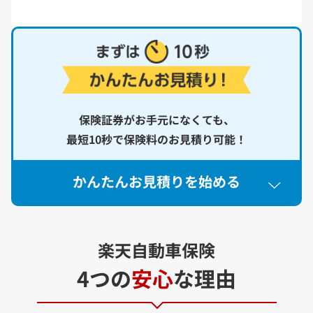
保険証券がお手元になくても、
最短10秒で保険料のお見積り可能！
かんたんお見積りを始める
STEP
1
お車の情報
メーカーを先にご選択ください
必須
楽天自動車保険
メーカー
車種
4つの
安心
な理由
トヨタ
アクア