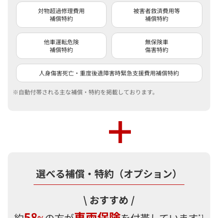
対物超過修理費用
被害者救済費用等
補償特約
補償特約
他車運転危険
無保険車
補償特約
傷害特約
人身傷害死亡・重度後遺障害時
緊急支援費用補償特約
自動付帯される主な補償・特約を掲載しております。
選べる補償・特約（オプション）
\ おすすめ /
58
車両保険
約
の方が
を付帯しています
*1