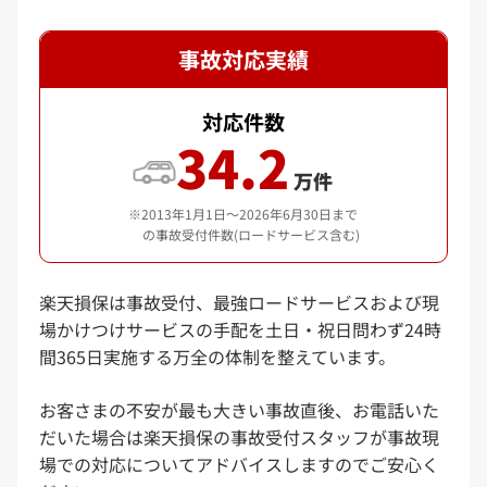
お見積りのお客さまへ、楽天損保および楽天保険の総合窓口から保
険の商品やサービスに関する情報をメールでお送りさせていただく
事故対応実績
場合がございます。メール配信のご承諾が本お見積りの条件となり
ますので、あらかじめご了承ください。
本サービスは、お客さまに選択いただいた情報をもとに、所定の見
対応件数
積条件で概算保険料をお見積りするものです。正式な保険料をご案
34.2
内するものではありませんので、あらかじめご了承ください。
所定の見積条件は、実際に加入される場合の補償内容や割引等と異
万件
なることがありますので、ご注意ください。
2013年1月1日～2026年6月30日まで
の事故受付件数(ロードサービス含む)
楽天損保は事故受付、最強ロードサービスおよび現
場かけつけサービスの手配を土日・祝日問わず24時
間365日実施する万全の体制を整えています。
お客さまの不安が最も大きい事故直後、お電話いた
だいた場合は楽天損保の事故受付スタッフが事故現
場での対応についてアドバイスしますのでご安心く