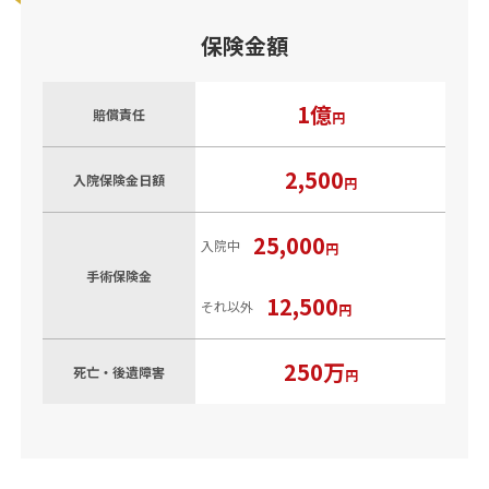
保険金額
1億
賠償責任
円
2,500
入院保険金日額
円
25,000
入院中
円
手術保険金
12,500
それ以外
円
250万
死亡・後遺障害
円