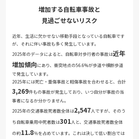
増加する自転車事故と
見過ごせないリスク
近年、生活に欠かせない移動手段となっている自転車です
が、それに伴い事故も多く発生しています。
近年
2025年のデータによると、自転車対歩行者の事故は
増加傾向
にあり、衝突地点の56.6%が歩道や横断歩道
で発生しています。
2025年には死亡・重傷事故と軽傷事故を合わせると、合計
3,269
件もの事故が発生しており、いつ自分が事故の当
事者になるか分かりません。
2,547
2025年の交通事故死者数全体は
人ですが、そのう
301
ち自転車乗用中死者数は
人と、交通事故死者数全体
11.8
の約
％を占めています。これは決して低い割合では