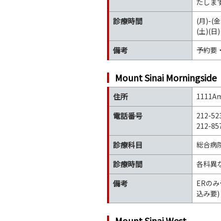
たします
診療時間
(月)-(金)
(土)(日
備考
予約要
Mount Sinai Morningside
住所
1111Am
電話番号
212-52
212-85
診療科目
総合病
診療時間
各科異な
備考
ERの
込み要)
Mount Sinai West