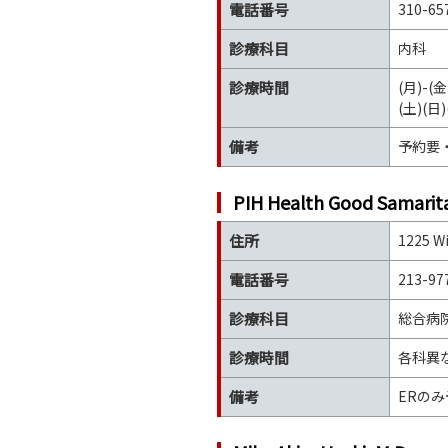
電話番号
310-65
診療科目
内科
診療時間
(月)-(金)
(土)(日
備考
予約要
PIH Health Good Samarit
住所
1225 Wi
電話番号
213-97
診療科目
総合病
診療時間
各科異な
備考
ERの