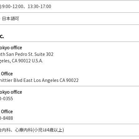
):9:00-12:00、13:30-17:00
・日本語可
c.
Tokyo office
th San Pedro St. Suite 302
eles, CA 90012 U.S.A.
 Office
ittier Blvd East Los Angeles CA 90022
Tokyo office
0-0355
 Office
0-8488
合内科、心療内科(小児は4歳以上)