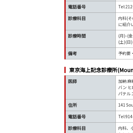
電話番号
Tel:21
診療科目
内科(そ
に紹介
診療時間
(月)-(金)
(土)(日
備考
予約要
東京海上記念診療所(Mount Sin
医師
加納 麻
バン ヒ
パテル 
住所
141 Sou
電話番号
Tel:91
診療科目
内科、