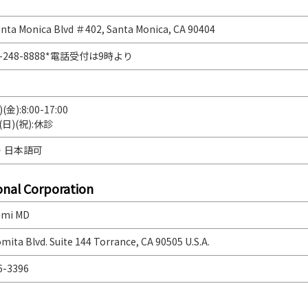
nta Monica Blvd ＃402, Santa Monica, CA 90404
10-248-8888*電話受付は9時より
(金):8:00-17:00
)(日)(祝):休診
・日本語可
onal Corporation
Sumi MD
mita Blvd. Suite 144 Torrance, CA 90505 U.S.A.
6-3396