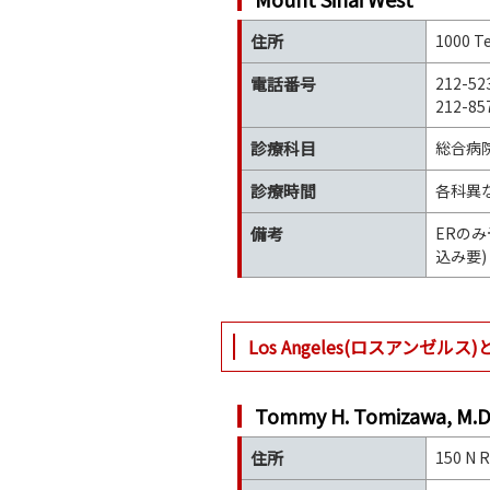
住所
1000 Te
電話番号
212-52
212-85
診療科目
総合病
診療時間
各科異な
備考
ERの
込み要)
Los Angeles(ロスアンゼル
Tommy H. Tomizawa, M.D.,
住所
150 N R