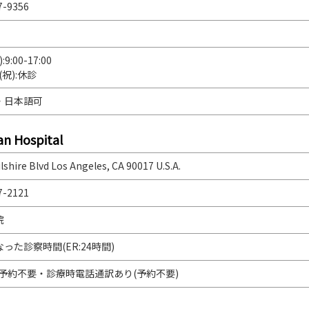
7-9356
:9:00-17:00
)(祝):休診
・日本語可
an Hospital
lshire Blvd Los Angeles, CA 90017 U.S.A.
7-2121
院
った診察時間(ER:24時間)
み予約不要・診療時電話通訳あり(予約不要)