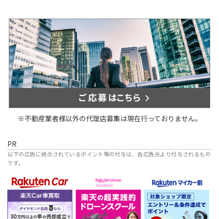
※不動産業者様以外の代理店募集は現在行っておりません。
PR
以下の広告に掲示されているポイント等の付与は、各広告元より付与されるもの
です。
楽天不動産
楽天Car
楽天ドローンアカデミー
楽