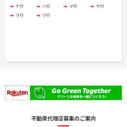
ナ行
ハ行
マ行
ヤ行
ラ行
ワ行
不動産代理店募集のご案内