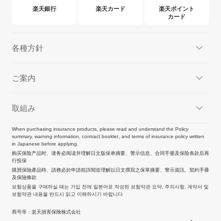
楽天銀行
楽天カード
楽天ポイント
カード
各種方針
ご案内
取組み
When purchasing insurance products, please read and understand the Policy
summary, warning information, contract booklet, and terms of insurance policy written
in Japanese before applying.
购买保险产品时、请务必阅读并理解日文版保单摘要、警示信息、合同手册及保险条款后再
行投保
購買保險產品時、請務必於申請前詳閱並理解以日文撰寫之保單摘要、警示資訊、契約手冊
及保險條款
보험상품을 구매하실 때는 가입 전에 일본어로 작성된 보험약관 요약, 주의사항, 계약서 및
보험약관 내용을 반드시 읽고 이해하시기 바랍니다
商号等：楽天損害保険株式会社